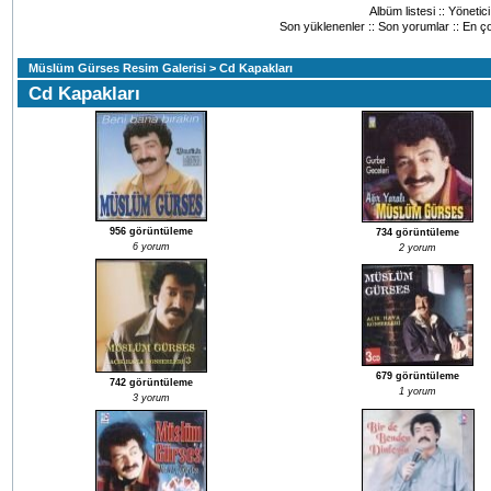
Albüm listesi
::
Yönetic
Son yüklenenler
::
Son yorumlar
::
En ço
Müslüm Gürses Resim Galerisi
> Cd Kapakları
Cd Kapakları
956 görüntüleme
734 görüntüleme
6 yorum
2 yorum
679 görüntüleme
742 görüntüleme
1 yorum
3 yorum