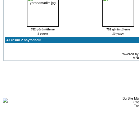
762 görüntüleme
792 görüntüleme
5 yorum
10 yorum
47 resim 2 sayfadadır
Powered b
A Nu
Bu Site Mü
Cop
Fo