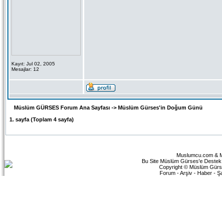
Kayıt: Jul 02, 2005
Mesajlar: 12
Müslüm GÜRSES Forum Ana Sayfası
->
Müslüm Gürses'in Doğum Günü
1
. sayfa (Toplam
4
sayfa)
Muslumcu.com & 
Bu Site Müslüm Gürses'e Destek v
Copyright © Müslüm Gürses 
Forum
-
Arşiv
-
Haber
-
Ş