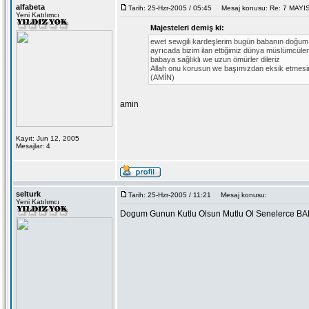
alfabeta
Tarih: 25-Hzr-2005 / 05:45
Mesaj konusu: Re: 7 MA
Yeni Katılımcı
Majesteleri demiş ki:
ewet sewgili kardeşlerim bugün babanın doğu
ayrıcada bizim ilan ettiğimiz dünya müslümcüle
babaya sağlıklı we uzun ömürler dileriz
Allah onu korusun we başımızdan eksik etmesi
(AMİN)
amin
Kayıt: Jun 12, 2005
Mesajlar: 4
selturk
Tarih: 25-Hzr-2005 / 11:21
Mesaj konusu:
Yeni Katılımcı
Dogum Gunun Kutlu Olsun Mutlu Ol Senelerce BAB