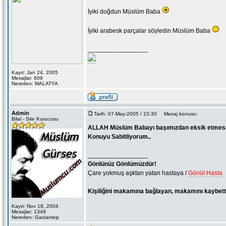
İyiki doğdun Müslüm Baba
İyiki arabesk parçalar söyledin Müslüm Baba
_________________
Kayıt: Jan 24, 2005
Mesajlar: 609
Nereden: MALATYA
Admin
Tarih: 07-May-2005 / 15:30
Mesaj konusu:
Bilal - Site Kurucusu
ALLAH Müslüm Babayı başımızdan eksik etmesin
Konuyu Sabitliyorum..
_________________
Gönlünüz Gönlümüzdür!
Çare yokmuş aşktan yatan hastaya /
Gönül Hasta
Kişiliğini makamına bağlayan, makamını kaybettiğ
Kayıt: Nov 18, 2004
Mesajlar: 1349
Nereden: Gaziantep