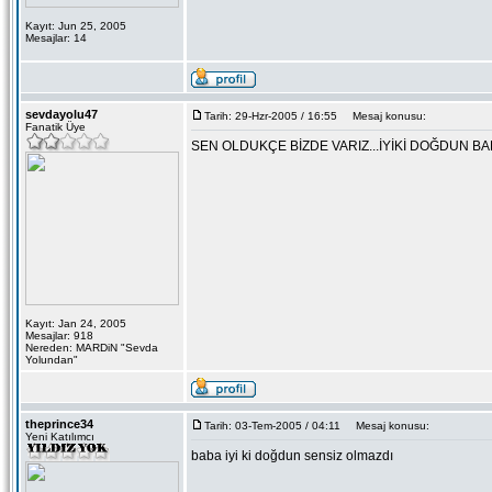
Kayıt: Jun 25, 2005
Mesajlar: 14
sevdayolu47
Tarih: 29-Hzr-2005 / 16:55
Mesaj konusu:
Fanatik Üye
SEN OLDUKÇE BİZDE VARIZ...İYİKİ DOĞDUN BA
Kayıt: Jan 24, 2005
Mesajlar: 918
Nereden: MARDiN "Sevda
Yolundan"
theprince34
Tarih: 03-Tem-2005 / 04:11
Mesaj konusu:
Yeni Katılımcı
baba iyi ki doğdun sensiz olmazdı