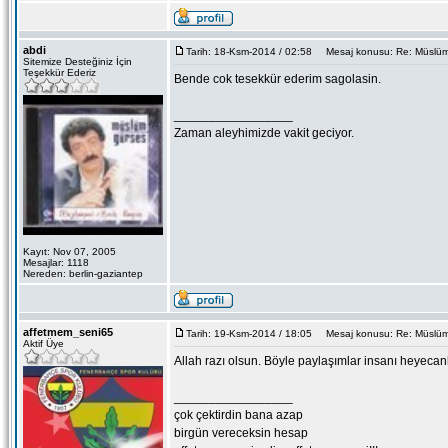
abdi
Tarih: 18-Ksm-2014 / 02:58
Mesaj konusu: Re: Müslüm 
Sitemize Desteğiniz İçin
Teşekkür Ederiz
Bende cok tesekkür ederim sagolasin.
_________________
Zaman aleyhimizde vakit geciyor.
Kayıt: Nov 07, 2005
Mesajlar: 1118
Nereden: berlin-gaziantep
affetmem_seni65
Tarih: 19-Ksm-2014 / 18:05
Mesaj konusu: Re: Müslüm 
Aktif Üye
Allah razı olsun. Böyle paylaşımlar insanı heyecanl
_________________
çok çektirdin bana azap
birgün vereceksin hesap