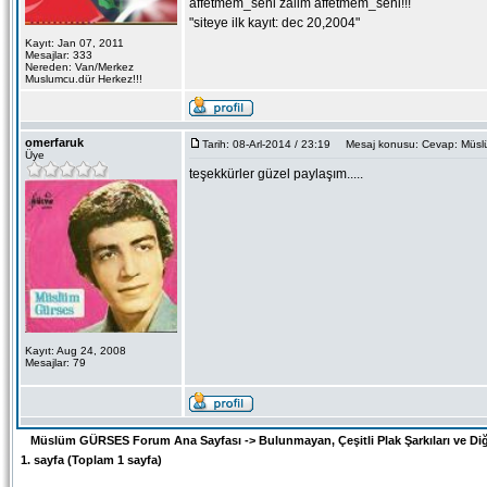
affetmem_seni zalim affetmem_seni!!!
"siteye ilk kayıt: dec 20,2004"
Kayıt: Jan 07, 2011
Mesajlar: 333
Nereden: Van/Merkez
Muslumcu.dür Herkez!!!
omerfaruk
Tarih: 08-Arl-2014 / 23:19
Mesaj konusu: Cevap: Müslüm
Üye
teşekkürler güzel paylaşım.....
Kayıt: Aug 24, 2008
Mesajlar: 79
Müslüm GÜRSES Forum Ana Sayfası
->
Bulunmayan, Çeşitli Plak Şarkıları ve Diğ
1
. sayfa (Toplam
1
sayfa)