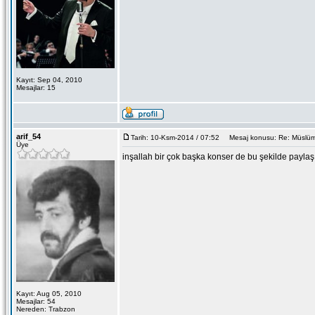
Kayıt: Sep 04, 2010
Mesajlar: 15
arif_54
Tarih: 10-Ksm-2014 / 07:52
Mesaj konusu: Re: Müslüm 
Üye
inşallah bir çok başka konser de bu şekilde paylaşı
Kayıt: Aug 05, 2010
Mesajlar: 54
Nereden: Trabzon