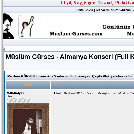
Baba Sayfa
|
Siz ve Müslüm Gürses
|
Müslüm Gürses - Almanya Konseri (Full 
Müslüm GÜRSES Forum Ana Sayfası
->
Bulunmayan, Çeşitli Plak Şarkıları ve Diğe
Yazar
BabaSayfa
Tarih: 07-Ksm-2014 / 15:22
Mesaj konusu: Müslüm Gürs
Üye