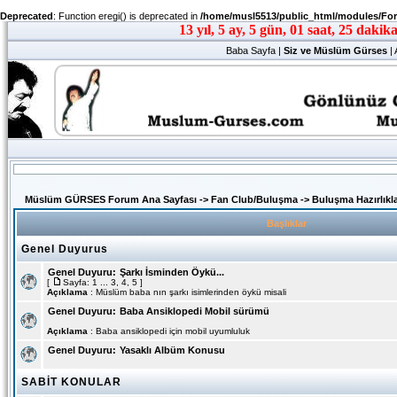
Deprecated
: Function eregi() is deprecated in
/home/musl5513/public_html/modules/Fo
Baba Sayfa
|
Siz ve Müslüm Gürses
|
Müslüm GÜRSES Forum Ana Sayfası
->
Fan Club/Buluşma
->
Buluşma Hazırlıkla
Başlıklar
Genel Duyurus
Genel Duyuru:
Şarkı İsminden Öykü...
[
Sayfa:
1
...
3
,
4
,
5
]
Açıklama
: Müslüm baba nın şarkı isimlerinden öykü misali
Genel Duyuru:
Baba Ansiklopedi Mobil sürümü
Açıklama
: Baba ansiklopedi için mobil uyumluluk
Genel Duyuru:
Yasaklı Albüm Konusu
SABİT KONULAR