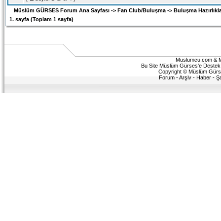
Müslüm GÜRSES Forum Ana Sayfası
->
Fan Club/Buluşma
->
Buluşma Hazırlıkla
1
. sayfa (Toplam
1
sayfa)
Muslumcu.com & 
Bu Site Müslüm Gürses'e Destek v
Copyright © Müslüm Gürses 
Forum
-
Arşiv
-
Haber
-
Ş