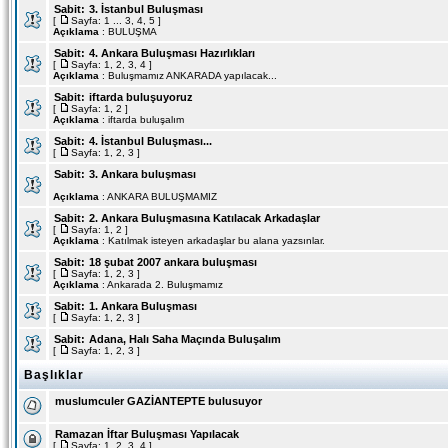
Sabit:
3. İstanbul Buluşması
[
Sayfa:
1
...
3
,
4
,
5
]
Açıklama
: BULUŞMA
Sabit:
4. Ankara Buluşması Hazırlıkları
[
Sayfa:
1
,
2
,
3
,
4
]
Açıklama
: Buluşmamız ANKARADA yapılacak...
Sabit:
iftarda buluşuyoruz
[
Sayfa:
1
,
2
]
Açıklama
: iftarda buluşalım
Sabit:
4. İstanbul Buluşması...
[
Sayfa:
1
,
2
,
3
]
Sabit:
3. Ankara buluşması
Açıklama
: ANKARA BULUŞMAMIZ
Sabit:
2. Ankara Buluşmasına Katılacak Arkadaşlar
[
Sayfa:
1
,
2
]
Açıklama
: Katılmak isteyen arkadaşlar bu alana yazsınlar.
Sabit:
18 şubat 2007 ankara buluşması
[
Sayfa:
1
,
2
,
3
]
Açıklama
: Ankarada 2. Buluşmamız
Sabit:
1. Ankara Buluşması
[
Sayfa:
1
,
2
,
3
]
Sabit:
Adana, Halı Saha Maçında Buluşalım
[
Sayfa:
1
,
2
,
3
]
Başlıklar
muslumculer GAZİANTEPTE bulusuyor
Ramazan İftar Buluşması Yapılacak
[
Sayfa:
1
,
2
,
3
,
4
]