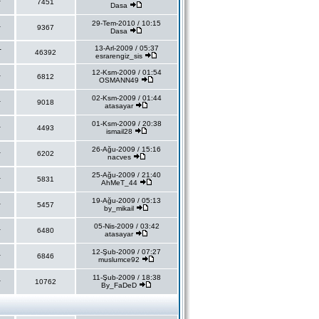
r
7451
Dasa
29-Tem-2010 / 10:15
r
9367
Dasa
13-Arl-2009 / 05:37
T
46392
esrarengiz_sis
12-Ksm-2009 / 01:54
r
6812
OSMANN49
02-Ksm-2009 / 01:44
r
9018
atasayar
01-Ksm-2009 / 20:38
r
4493
ismail28
26-Ağu-2009 / 15:16
r
6202
nacves
25-Ağu-2009 / 21:40
r
5831
AhMeT_44
19-Ağu-2009 / 05:13
r
5457
by_mikail
05-Nis-2009 / 03:42
r
6480
atasayar
12-Şub-2009 / 07:27
r
6846
muslumce92
11-Şub-2009 / 18:38
r
10762
By_FaDeD