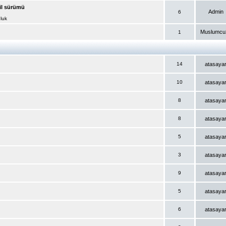
il sürümü
Admin
6
luk
Muslumcu
1
14
atasaya
10
atasaya
8
atasaya
8
atasaya
5
atasaya
3
atasaya
9
atasaya
5
atasaya
6
atasaya