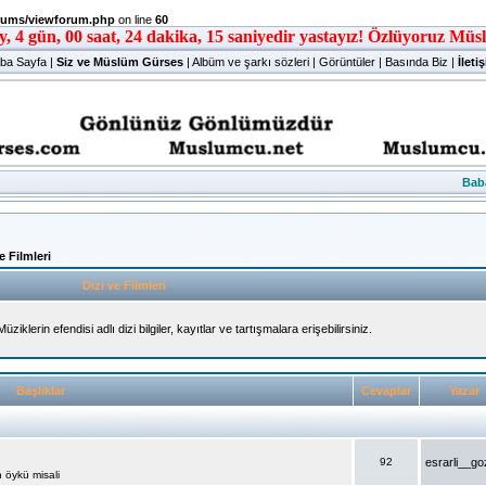
rums/viewforum.php
on line
60
ba Sayfa
|
Siz ve Müslüm Gürses
|
Albüm ve şarkı sözleri
|
Görüntüler
|
Basında Biz
|
İleti
Bab
e Filmleri
Dizi ve Filmleri
lerin efendisi adlı dizi bilgiler, kayıtlar ve tartışmalara erişebilirsiniz.
Başlıklar
Cevaplar
Yazar
92
esrarli__go
 öykü misali