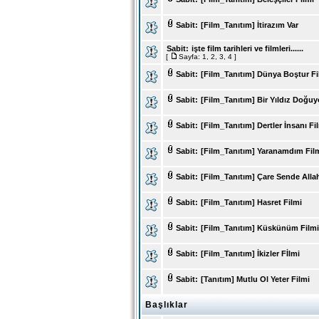
Sabit:
[Film_Tanıtım] İtirazım Var
Sabit:
işte film tarihleri ve filmleri......
[
Sayfa:
1
,
2
,
3
,
4
]
Sabit:
[Film_Tanıtım] Dünya Boştur Fi
Sabit:
[Film_Tanıtım] Bir Yıldız Doğuy
Sabit:
[Film_Tanıtım] Dertler İnsanı Fi
Sabit:
[Film_Tanıtım] Yaranamdım Fil
Sabit:
[Film_Tanıtım] Çare Sende Alla
Sabit:
[Film_Tanıtım] Hasret Filmi
Sabit:
[Film_Tanıtım] Küskünüm Filmi
Sabit:
[Film_Tanıtım] İkizler Fİlmi
Sabit:
[Tanıtım] Mutlu Ol Yeter Filmi
Başlıklar