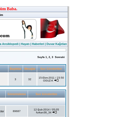
şim
a Ansiklopedi
|
Hayatı
|
Haberleri
|
Duvar Kağıtları
Sayfa
1
,
2
,
3
Sonraki
Başlıklar
Mesajlar
Son Gönderilen
15-Ekm-2011 / 23:50
3
32
OGUZ-K
Görüntüleme
Son Gönderilen
12-Şub-2014 / 05:05
zler
89687
furkan38_34