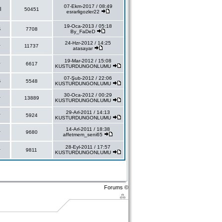
07-Ekm-2017 / 08:49
l
50451
esrarligozler22
19-Oca-2013 / 05:18
6
7708
By_FaDeD
24-Hzr-2012 / 14:25
r
11737
atasayar
19-Mar-2012 / 15:08
r
6617
KUSTURDUNGONLUMU
07-Şub-2012 / 22:06
6
5548
KUSTURDUNGONLUMU
30-Oca-2012 / 00:29
r
13889
KUSTURDUNGONLUMU
29-Arl-2011 / 14:13
r
5924
KUSTURDUNGONLUMU
14-Arl-2011 / 18:38
r
9680
affetmem_seni65
28-Eyl-2011 / 17:57
r
9811
KUSTURDUNGONLUMU
Forums ©