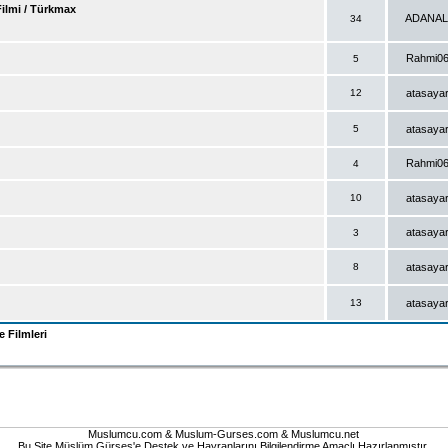
Filmi / Türkmax
ADANAL
34
Rahmi0
5
12
atasaya
5
atasaya
Rahmi0
4
10
atasaya
atasaya
3
8
atasaya
13
atasaya
e Filmleri
Muslumcu.com & Muslum-Gurses.com & Muslumcu.net
Bu Site Müslüm Gürses'e Destek ve Hayranlarını Bilgilendirme Amaçlı Hazırlanmıştır.