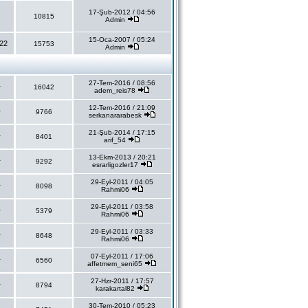
17-Şub-2012 / 04:56
10815
Admin
15-Oca-2007 / 05:24
22
15753
Admin
27-Tem-2016 / 08:56
r
16042
adem_reis78
12-Tem-2016 / 21:09
r
9766
serkanararabesk
21-Şub-2014 / 17:15
r
8401
arif_54
13-Ekm-2013 / 20:21
r
9292
esrarligozler17
29-Eyl-2011 / 04:05
r
8098
Rahmi06
29-Eyl-2011 / 03:58
r
5379
Rahmi06
29-Eyl-2011 / 03:33
r
8648
Rahmi06
07-Eyl-2011 / 17:06
r
6560
affetmem_seni65
27-Hzr-2011 / 17:57
r
8794
karakartal82
30-Tem-2010 / 05:23