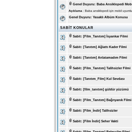
Genel Duyuru:
Baba Ansiklopedi Mob
Açıklama
: Baba ansiklopedi için mobil uyumlu
Genel Duyuru:
Yasaklı Albüm Konusu
SABİT KONULAR
Sabit:
[Film_Tanıtım] İsyankar Filmi
Sabit:
[Tanıtım] Ağlattı Kader Filmi
Sabit:
[Tanıtım] Anlatamadım Filmi
Sabit:
[Film_Tanıtım] Talihsizler Filmi
Sabit:
[Tanıtım_Film] Kul Sevdası
Sabit:
[film_tanıtım] güldür yüzümü
Sabit:
[Film_Tanıtım] Bağrıyanık Filmi
Sabit:
[Film_İndir] Talihsizler
Sabit:
[Film İndir] Seher Vakti
Sabit:
[Film_Tanıtım] Beleşçiler Filmi