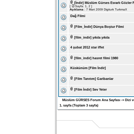
[İndir] Müslüm Gürses Esrarlı Gözler 
[
Sayfa:
1
,
2
]
Açıklama
: 7 Mart 2009 Digiturk TurkmaX
Dağ Filmi
[Film_İndir] Dünya Boştur Filmi
[film_indir] yıkıla yıkıla
4 şubat 2012 star iffet
[film_indir] hasret filmi 1980
Küskünüm [Film İndir]
[Film Tanıtım] Garibanlar
[Film İndir] Sev Yeter
Müslüm GÜRSES Forum Ana Sayfası
->
Dizi v
1
. sayfa (Toplam
3
sayfa)