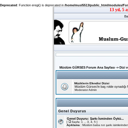
Deprecated
: Function eregi() is deprecated in
/home/musl5513/public_html/modules/Fo
Ba
Müslüm GÜRSES Forum Ana Sayfası
->
Dizi v
Müziklerin Efendisi Dizisi
Müslüm Gürses'in baş rolde oynadığı Müzik
Moderator
Admin
Genel Duyurus
Genel Duyuru:
Şarkı İsminden Öykü...
[
Sayfa:
1
...
3
,
4
,
5
]
Açıklama
: Müslüm baba nın şarkı isimlerinden