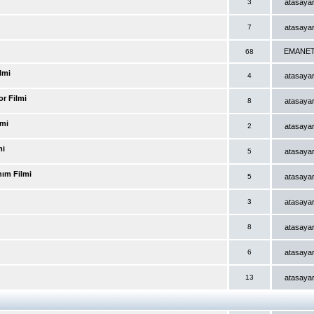
3
atasaya
7
atasaya
EMANE
68
lmi
4
atasaya
or Filmi
8
atasaya
lmi
2
atasaya
mi
5
atasaya
hım Filmi
5
atasaya
3
atasaya
8
atasaya
6
atasaya
13
atasaya